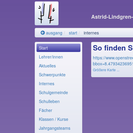
Astrid-Lindgren
ausgang
start
internes
So finden Si
Start
Lehrer/innen
https://www.openstr
bbox=8.4793423695
Aktuelles
Größere Karte ...
Schwerpunkte
Internes
Schulgemeinde
Schulleben
Fächer
Klassen / Kurse
Jahrgangsteams