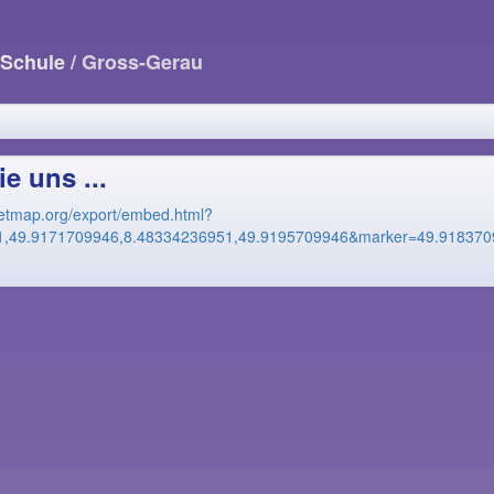
-Schule
/ Gross-Gerau
e uns ...
eetmap.org/export/embed.html?
1,49.9171709946,8.48334236951,49.9195709946&marker=49.918370