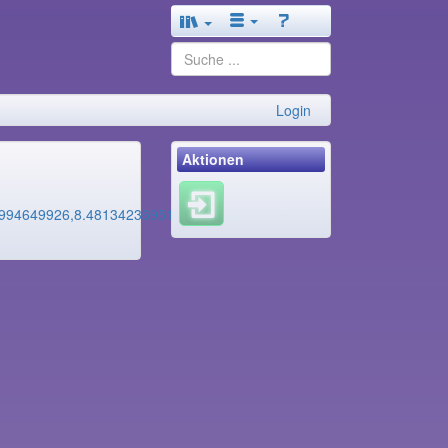
Login
Aktionen
994649926,8.481342369513523&layer=mapnik