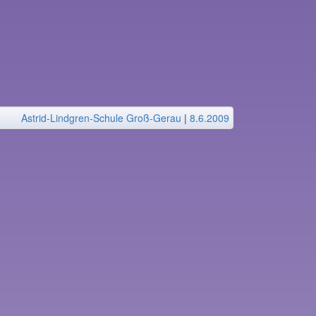
Astrid-Lindgren-Schule Groß-Gerau
|
8.6.2009